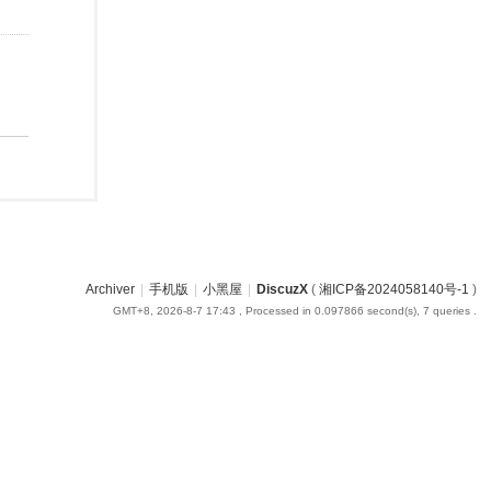
Archiver
|
手机版
|
小黑屋
|
DiscuzX
(
湘ICP备2024058140号-1
)
GMT+8, 2026-8-7 17:43
, Processed in 0.097866 second(s), 7 queries .