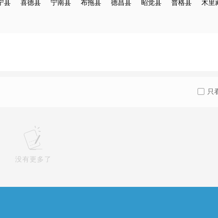
宁县
喜德县
宁南县
布拖县
德昌县
昭觉县
普格县
木里
只
没有更多了