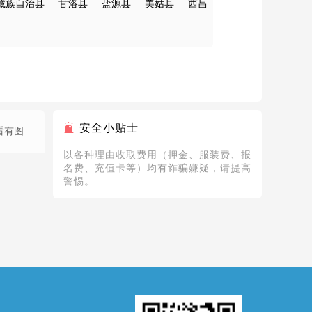
藏族自治县
甘洛县
盐源县
美姑县
西昌
安全小贴士
看有图
以各种理由收取费⽤（押⾦、服装费、报
名费、充值卡等）均有诈骗嫌疑，请提⾼
警惕。