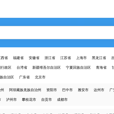
江西省
福建省
安徽省
浙江省
江苏省
上海市
黑龙江省
别行政区
台湾省
新疆维吾尔自治区
宁夏回族自治区
青海省
族自治区
广东省
北京市
治州
阿坝藏族羌族自治州
资阳市
巴中市
雅安市
达州市
广
市
泸州市
攀枝花市
自贡市
成都市