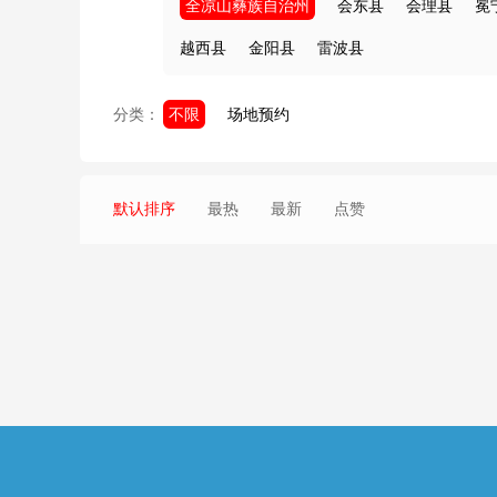
全凉山彝族自治州
会东县
会理县
冕
越西县
金阳县
雷波县
分类：
不限
场地预约
默认排序
最热
最新
点赞