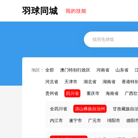
羽球同城
我的技能
地区：
全部
澳门特别行政区
河南省
山东省
河北省
天津市
湖北省
湖南省
香港特
贵州省
四川省
重庆市
海南省
广西壮
全四川省
凉山彝族自治州
甘孜藏族自
内江市
遂宁市
广元市
绵阳市
德阳