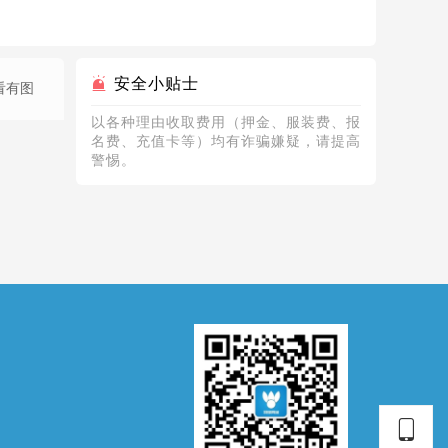
安全小贴士
看有图
以各种理由收取费⽤（押⾦、服装费、报
名费、充值卡等）均有诈骗嫌疑，请提⾼
警惕。