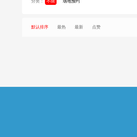
分类：
不限
场地预约
默认排序
最热
最新
点赞