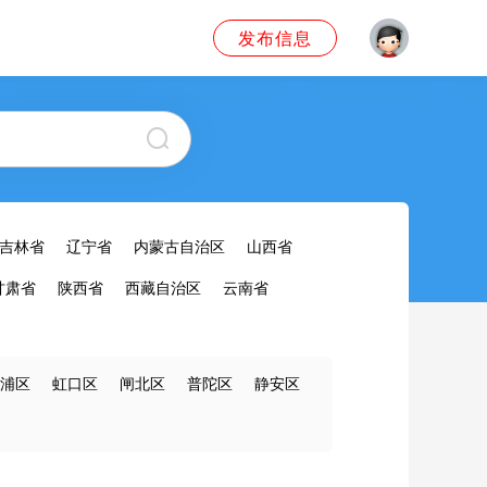
发布信息
吉林省
辽宁省
内蒙古自治区
山西省
甘肃省
陕西省
西藏自治区
云南省
浦区
虹口区
闸北区
普陀区
静安区