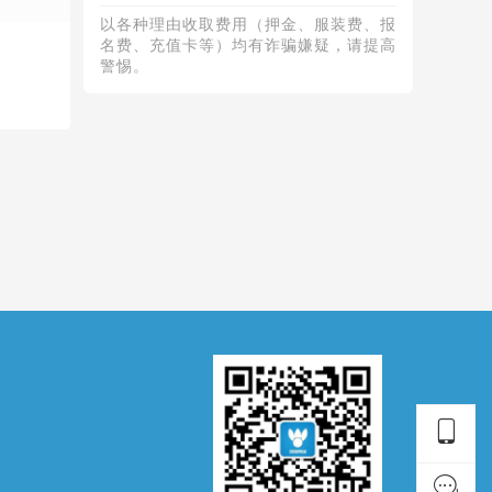
以各种理由收取费⽤（押⾦、服装费、报
名费、充值卡等）均有诈骗嫌疑，请提⾼
警惕。